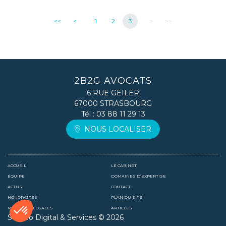
<<
<
1
2
3
>
>>
2B2G AVOCATS
6 RUE GEILER
67000 STRASBOURG
Tél :
03 88 11 29 13
NOUS LOCALISER
ACCUEIL
LE CABINET
ÉQUIPE
DOMAINES D’EXPERTISE
ACTUS
CONTACT
HONORAIRES
PLAN DU SITE
MENTIONS LÉGALES
ARTICLES
Septeo Digital & Services © 2026