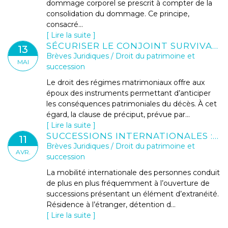
dommage corporel se prescrit à compter de la
consolidation du dommage. Ce principe,
consacré...
Lire la suite
SÉCURISER LE CONJOINT SURVIVANT GRÂCE À LA CLAUSE DE PRÉCIPUT EN COMMUNAUTÉ
13
Brèves Juridiques
/
Droit du patrimoine et
MAI
succession
Le droit des régimes matrimoniaux offre aux
époux des instruments permettant d’anticiper
les conséquences patrimoniales du décès. À cet
égard, la clause de préciput, prévue par...
Lire la suite
SUCCESSIONS INTERNATIONALES : DÉTERMINATION DE LA LOI APPLICABLE ET IMPACTS CIVILS ET FISCAUX
11
Brèves Juridiques
/
Droit du patrimoine et
AVR.
succession
La mobilité internationale des personnes conduit
de plus en plus fréquemment à l’ouverture de
successions présentant un élément d’extranéité.
Résidence à l’étranger, détention d...
Lire la suite