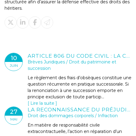
structurée afin d’assurer la défense effective des droits des
héritiers.
ARTICLE 806 DU CODE CIVIL : LA CHARGE DES FRAIS D’OBSÈQUES EN CAS DE RENONCIATION À SUCCESSION
10
Brèves Juridiques
/
Droit du patrimoine et
JUIN
succession
Le règlement des frais d’obsèques constitue une
question récurrente en pratique successorale. Si
la renonciation à une succession emporte en
principe exclusion de toute particip...
Lire la suite
LA RECONNAISSANCE DU PRÉJUDICE PSYCHIQUE DES VICTIMES DE VIOLS COMME DOMMAGE CORPOREL
27
Droit des dommages corporels
/
Infraction
MAI
En matière de responsabilité civile
extracontractuelle, l’action en réparation d’un