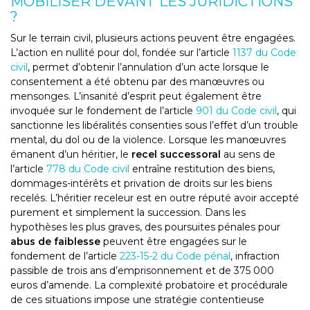
MOBILISER DEVANT LES JURIDICTIONS
?
Sur le terrain civil, plusieurs actions peuvent être engagées.
L’action en nullité pour dol, fondée sur l’article
1137 du Code
civil
, permet d’obtenir l’annulation d’un acte lorsque le
consentement a été obtenu par des manœuvres ou
mensonges. L’insanité d’esprit peut également être
invoquée sur le fondement de l’article
901 du Code civil
, qui
sanctionne les libéralités consenties sous l’effet d’un trouble
mental, du dol ou de la violence. Lorsque les manœuvres
émanent d’un héritier, le
recel successoral
au sens de
l’article
778 du Code civil
entraîne restitution des biens,
dommages-intérêts et privation de droits sur les biens
recelés. L’héritier receleur est en outre réputé avoir accepté
purement et simplement la succession. Dans les
hypothèses les plus graves, des poursuites pénales pour
abus de faiblesse
peuvent être engagées sur le
fondement de l’article
223-15-2 du Code pénal
, infraction
passible de trois ans d’emprisonnement et de 375 000
euros d’amende. La complexité probatoire et procédurale
de ces situations impose une stratégie contentieuse