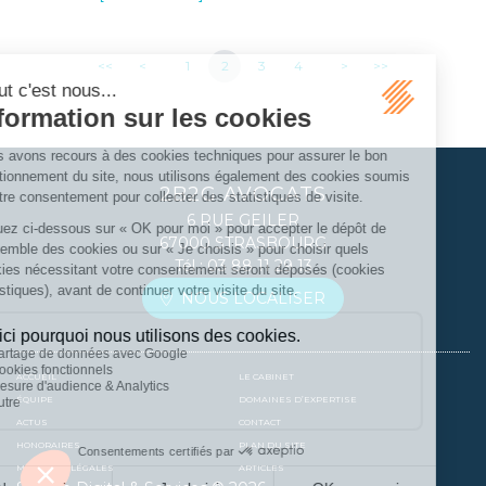
<<
<
1
2
3
4
>
>>
2B2G AVOCATS
6 RUE GEILER
67000 STRASBOURG
Tél :
03 88 11 29 13
NOUS LOCALISER
ACCUEIL
LE CABINET
ÉQUIPE
DOMAINES D’EXPERTISE
ACTUS
CONTACT
HONORAIRES
PLAN DU SITE
MENTIONS LÉGALES
ARTICLES