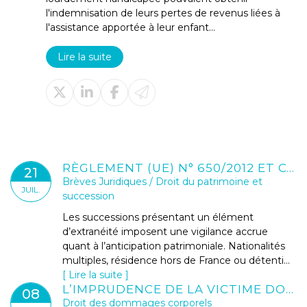
l'indemnisation de leurs pertes de revenus liées à
l'assistance apportée à leur enfant...
Lire la suite
RÈGLEMENT (UE) N° 650/2012 ET CONVENTION DE LA HAYE 1961 : SÉCURISER LE TESTAMENT EN CONTEXTE INTERNATIONAL
21
Brèves Juridiques
/
Droit du patrimoine et
JUIL.
succession
Les successions présentant un élément
d’extranéité imposent une vigilance accrue
quant à l’anticipation patrimoniale. Nationalités
multiples, résidence hors de France ou détenti...
Lire la suite
L’IMPRUDENCE DE LA VICTIME DOIT-ELLE RÉDUIRE SON DROIT À RÉPARATION ?
08
Droit des dommages corporels