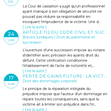
JUIL.
La Cour de cassation a jugé qu’un professionnel
ayant manqué à son obligation de sécurité ne
pouvait pas réduire sa responsabilité en
invoquant l’imprudence de la victime. Une d...
Lire la suite
ARTICLE 112 DU CODE CIVIL ET SUCCESSION BLOQUÉE : QUELLES SOLUTIONS FACE À UN HÉRITIER INTROUVABLE ?
24
Brèves Juridiques
/
Droit du patrimoine et
JUIN
succession
L’ouverture d’une succession impose au notaire
d’identifier avec précision les ayants droit du
défunt. Cette vérification conditionne
l’établissement de l’acte de notoriété et,...
Lire la suite
PERTE DE GAINS FUTURS : LA VICTIME N'A PAS À RECHERCHER UN EMPLOI
17
Droit des dommages corporels
JUIN
Le principe de la réparation intégrale du
préjudice impose que l'auteur d'un dommage en
répare toutes les conséquences, sans que la
victime ait à limiter son préjudice dans l'in...
Lire la suite