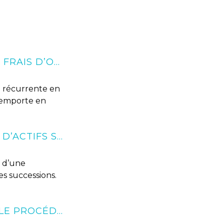
ARTICLE 806 DU CODE CIVIL : LA CHARGE DES FRAIS D’OBSÈQUES EN CAS DE RENONCIATION À SUCCESSION
n récurrente en
n emporte en
SPOLIATION D’HÉRITAGE ET DÉTOURNEMENT D’ACTIFS SUCCESSORAUX : QUELS RECOURS CIVILS ET PÉNAUX ?
t d’une
s successions.
VENTE DE MÉDICAMENTS EN LIGNE : NOUVELLE PROCÉDURE D’AUTORISATION