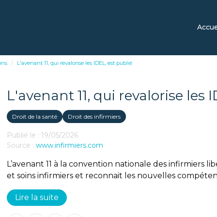
Accue
ons
L'avenant 11, qui revalorise les IDEL, est publié
L'avenant 11, qui revalorise les 
Droit de la santé
Droit des infirmiers
Publié le :
19/05/2026
Source :
www.infirmiers.com
L’avenant 11 à la convention nationale des infirmiers l
et soins infirmiers et reconnait les nouvelles compétenc
Lire la suite