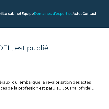
il
Le cabinet
Équipe
Domaines d’expertise
Actus
Contact
IDEL, est publié
ibéraux, qui embarque la revalorisation des actes
es de la profession est paru au Journal officiel...