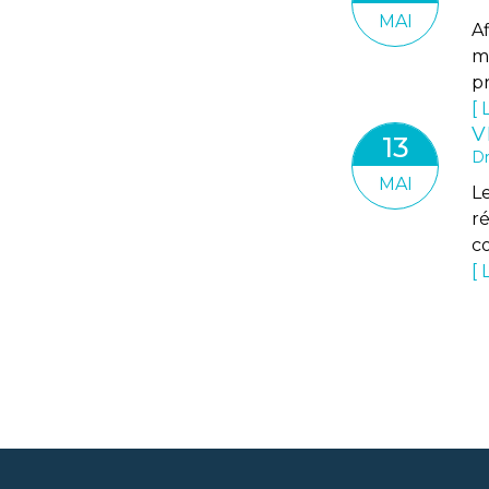
MAI
Af
m
pr
L
13
Dr
MAI
L
r
c
L