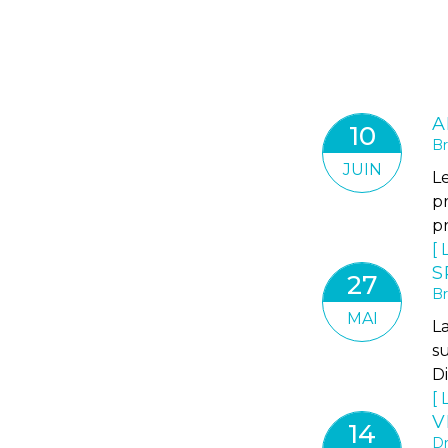
10
Br
JUIN
L
p
pr
L
27
Br
MAI
L
s
Di
L
14
Dr