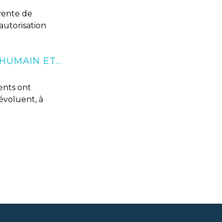
 vente de
autorisation
VENTE EN LIGNE DE MÉDICAMENTS À USAGE HUMAIN ET VÉTÉRINAIRES : LES PHARMACIENS CONCERNÉS PAR DE NOUVELLES DISPOSITIONS
ents ont
évoluent, à