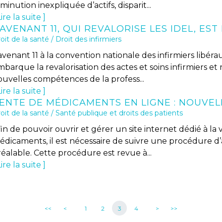
minution inexpliquée d’actifs, disparit...
ire la suite
'AVENANT 11, QUI REVALORISE LES IDEL, EST
oit de la santé
/
Droit des infirmiers
avenant 11 à la convention nationale des infirmiers libéra
barque la revalorisation des actes et soins infirmiers et 
ouvelles compétences de la profess...
ire la suite
oit de la santé
/
Santé publique et droits des patients
in de pouvoir ouvrir et gérer un site internet dédié à la
édicaments, il est nécessaire de suivre une procédure d’
éalable. Cette procédure est revue à...
ire la suite
<<
<
1
2
3
4
>
>>