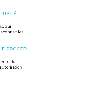
 PUBLIÉ
ux, qui
reconnait les
VENTE DE MÉDICAMENTS EN LIGNE : NOUVELLE PROCÉDURE D’AUTORISATION
 vente de
autorisation