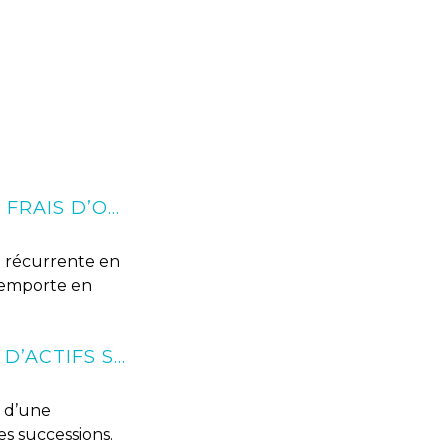
ARTICLE 806 DU CODE CIVIL : LA CHARGE DES FRAIS D’OBSÈQUES EN CAS DE RENONCIATION À SUCCESSION
n récurrente en
n emporte en
SPOLIATION D’HÉRITAGE ET DÉTOURNEMENT D’ACTIFS SUCCESSORAUX : QUELS RECOURS CIVILS ET PÉNAUX ?
t d’une
s successions.