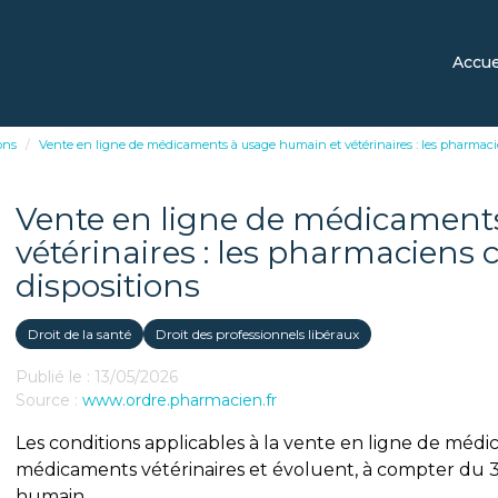
Accue
ons
Vente en ligne de médicaments à usage humain et vétérinaires : les pharmaci
Vente en ligne de médicament
vétérinaires : les pharmaciens
dispositions
Droit de la santé
Droit des professionnels libéraux
Publié le :
13/05/2026
Source :
www.ordre.pharmacien.fr
Les conditions applicables à la vente en ligne de mé
médicaments vétérinaires et évoluent, à compter du 3
humain...