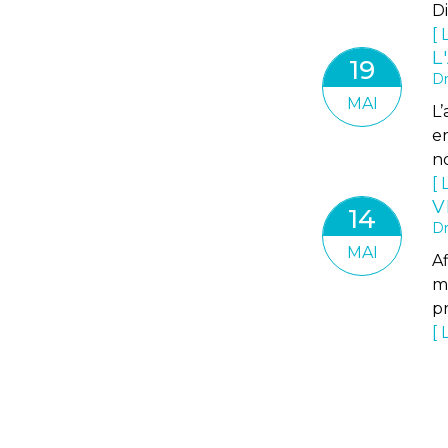
Di
L
L
19
Dr
MAI
L’
em
n
L
14
Dr
MAI
Af
m
pr
L