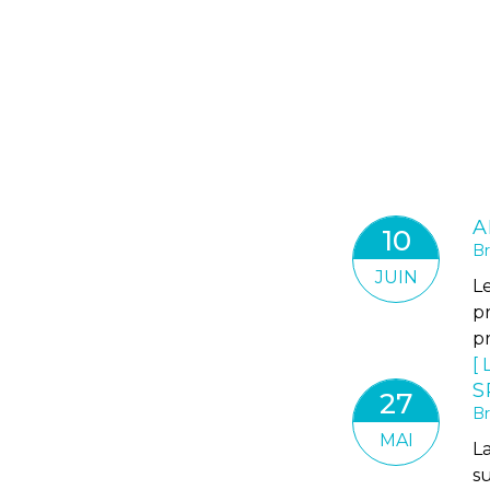
10
Br
JUIN
L
p
pr
L
27
Br
MAI
L
s