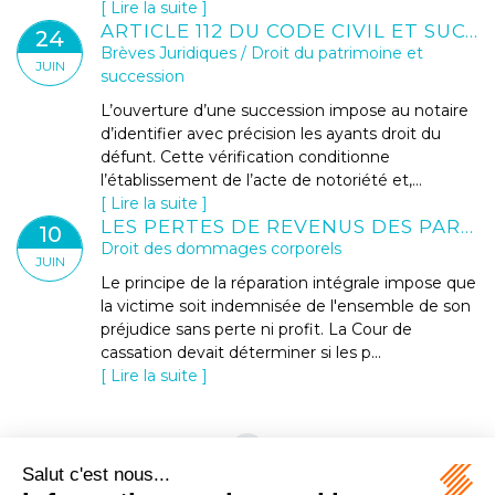
Lire la suite
ARTICLE 112 DU CODE CIVIL ET SUCCESSION BLOQUÉE : QUELLES SOLUTIONS FACE À UN HÉRITIER INTROUVABLE ?
24
Brèves Juridiques
/
Droit du patrimoine et
JUIN
succession
L’ouverture d’une succession impose au notaire
d’identifier avec précision les ayants droit du
défunt. Cette vérification conditionne
l’établissement de l’acte de notoriété et,...
Lire la suite
LES PERTES DE REVENUS DES PARENTS AIDANTS NE SONT PAS TOUJOURS INDEMNISABLES
10
Droit des dommages corporels
JUIN
Le principe de la réparation intégrale impose que
la victime soit indemnisée de l'ensemble de son
préjudice sans perte ni profit. La Cour de
cassation devait déterminer si les p...
Lire la suite
<<
<
1
2
3
>
>>