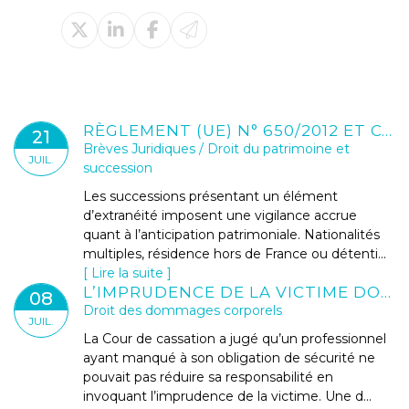
RÈGLEMENT (UE) N° 650/2012 ET CONVENTION DE LA HAYE 1961 : SÉCURISER LE TESTAMENT EN CONTEXTE INTERNATIONAL
21
Brèves Juridiques
/
Droit du patrimoine et
JUIL.
succession
Les successions présentant un élément
d’extranéité imposent une vigilance accrue
quant à l’anticipation patrimoniale. Nationalités
multiples, résidence hors de France ou détenti...
Lire la suite
L’IMPRUDENCE DE LA VICTIME DOIT-ELLE RÉDUIRE SON DROIT À RÉPARATION ?
08
Droit des dommages corporels
JUIL.
La Cour de cassation a jugé qu’un professionnel
ayant manqué à son obligation de sécurité ne
pouvait pas réduire sa responsabilité en
invoquant l’imprudence de la victime. Une d...