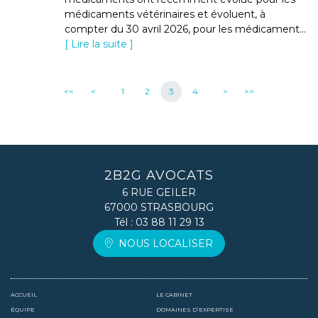
médicaments vétérinaires et évoluent, à
compter du 30 avril 2026, pour les médicament...
Lire la suite
<<
<
1
2
3
4
>
>>
2B2G AVOCATS
6 RUE GEILER
67000 STRASBOURG
Tél :
03 88 11 29 13
NOUS LOCALISER
ACCUEIL
LE CABINET
ÉQUIPE
DOMAINES D’EXPERTISE