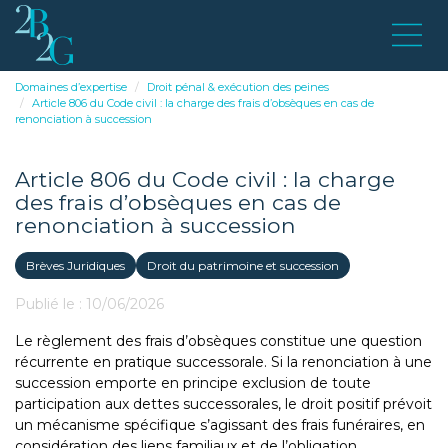
Domaines d’expertise
Droit pénal & exécution des peines
Article 806 du Code civil : la charge des frais d’obsèques en cas de
renonciation à succession
Article 806 du Code civil : la charge
des frais d’obsèques en cas de
renonciation à succession
Brèves Juridiques
Droit du patrimoine et succession
Publié le :
10/06/2026
Le règlement des frais d’obsèques constitue une question
récurrente en pratique successorale. Si la renonciation à une
succession emporte en principe exclusion de toute
participation aux dettes successorales, le droit positif prévoit
un mécanisme spécifique s’agissant des frais funéraires, en
considération des liens familiaux et de l’obligation