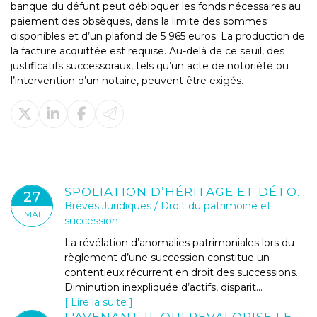
banque du défunt peut débloquer les fonds nécessaires au
paiement des obsèques, dans la limite des sommes
disponibles et d’un plafond de 5 965 euros. La production de
la facture acquittée est requise. Au-delà de ce seuil, des
justificatifs successoraux, tels qu’un acte de notoriété ou
l’intervention d’un notaire, peuvent être exigés.
SPOLIATION D’HÉRITAGE ET DÉTOURNEMENT D’ACTIFS SUCCESSORAUX : QUELS RECOURS CIVILS ET PÉNAUX ?
27
Brèves Juridiques
/
Droit du patrimoine et
MAI
succession
La révélation d’anomalies patrimoniales lors du
règlement d’une succession constitue un
contentieux récurrent en droit des successions.
Diminution inexpliquée d’actifs, disparit...
Lire la suite
L'AVENANT 11, QUI REVALORISE LES IDEL, EST PUBLIÉ