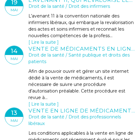
19
Droit de la santé
/
Droit des infirmiers
MAI
L’avenant 11 à la convention nationale des
infirmiers libéraux, qui embarque la revalorisation
des actes et soins infirmiers et reconnait les
nouvelles compétences de la profess...
Lire la suite
VENTE DE MÉDICAMENTS EN LIGNE : NOUVELLE PROCÉDURE D’AUTORISATION
14
Droit de la santé
/
Santé publique et droits des
MAI
patients
Afin de pouvoir ouvrir et gérer un site internet
dédié à la vente de médicaments, il est
nécessaire de suivre une procédure
d’autorisation préalable. Cette procédure est
revue à...
Lire la suite
VENTE EN LIGNE DE MÉDICAMENTS À USAGE HUMAIN ET VÉTÉRINAIRES : LES PHARMACIENS CONCERNÉS PAR DE NOUVELLES DISPOSITIONS
13
Droit de la santé
/
Droit des professionnels
MAI
libéraux
Les conditions applicables à la vente en ligne de
médicaments ont récemment évolué pour les