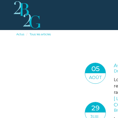
Actus
Tous les articles
05
Dr
AOÛT
Lo
r
r
L
29
Br
JUIL.