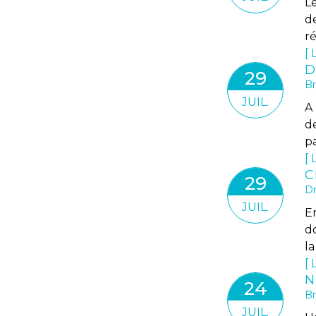
L
de
ré
L
29
Br
JUIL.
A 
d
p
L
29
Dr
JUIL.
En
d
la
L
24
Br
JUIL.