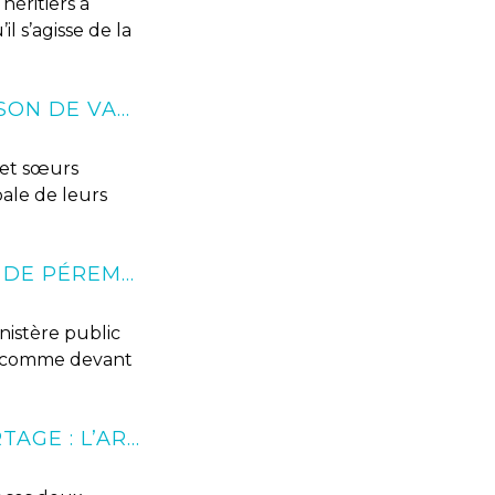
éritiers à
l s’agisse de la
DES FRÈRES ET SŒURS HÉRITENT D'UNE MAISON DE VACANCES : QUELLES SOLUTIONS POUR ÉVITER LES BLOCAGES ?
s et sœurs
ale de leurs
CIVI : L'EXPERTISE NE SUSPEND PAS LE DÉLAI DE PÉREMPTION
inistère public
VI comme devant
NULLITÉ D’UN TESTAMENT ET ACTION EN PARTAGE : L’ARTICLE 1360 DU CPC NE S’APPLIQUE PAS À LA CONTESTATION DU TESTAMENT