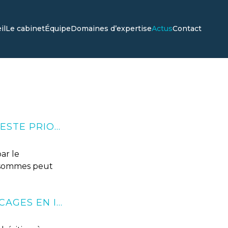
il
Le cabinet
Équipe
Domaines d’expertise
Actus
Contact
ACCIDENT DE LA CIRCULATION : LA VICTIME RESTE PRIORITAIRE SUR LA CAISSE DE SÉCURITÉ SOCIALE
ar le
s sommes peut
COMMENT ANTICIPER ET RÉSOUDRE LES BLOCAGES EN INDIVISION SUCCESSORALE ?