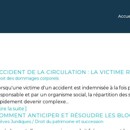
Accue
oit des dommages corporels
rsqu'une victime d'un accident est indemnisée à la fois p
esponsable et par un organisme social, la répartition de
apidement devenir complexe...
ire la suite
èves Juridiques
/
Droit du patrimoine et succession