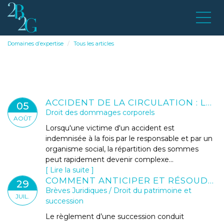
Domaines d’expertise
Tous les articles
ACCIDENT DE LA CIRCULATION : LA VICTIME RESTE PRIORITAIRE SUR LA CAISSE DE SÉCURITÉ SOCIALE
05
Droit des dommages corporels
AOÛT
Lorsqu'une victime d'un accident est
indemnisée à la fois par le responsable et par un
organisme social, la répartition des sommes
peut rapidement devenir complexe...
Lire la suite
COMMENT ANTICIPER ET RÉSOUDRE LES BLOCAGES EN INDIVISION SUCCESSORALE ?
29
Brèves Juridiques
/
Droit du patrimoine et
JUIL.
succession
Le règlement d’une succession conduit