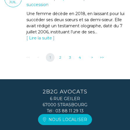
JUIL.
succession
Une femme décède en 2018, en laissant pour lui
succéder ses deux sœurs et sa demi-sœur. Elle
avait rédigé un testament olographe, daté du 7
juillet 2006, instituant l’une de ses...
Lire la suite
<<
<
1
2
3
4
>
>>
2B2G AVOCATS
6 RUE GEILER
67000 STRASBOURG
Tél :
03 88 11 29 13
NOUS LOCALISER