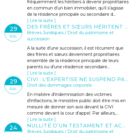
fréquemment les héritiers à devenir propriétaires
en commun d’un bien immobilier, qu’il s’agisse
de la résidence principale ou secondaire d...
Lire la suite
DES FRÈRES ET SŒURS HÉRITENT D'UNE MAISON DE VACANCES : QUELLES SOLUTIONS POUR ÉVITER LES BLOCAGES ?
29
Brèves Juridiques
/
Droit du patrimoine et
JUIL.
succession
A la suite d’une succession, il est récurrent que
des frères et sœurs deviennent propriétaires
ensemble de la résidence principale de leurs
parents ou d’une résidence secondaire...
Lire la suite
CIVI : L'EXPERTISE NE SUSPEND PAS LE DÉLAI DE PÉREMPTION
29
Droit des dommages corporels
JUIL.
En matière d'indemnisation des victimes
d'infractions, le ministère public doit être mis en
mesure de donner son avis devant la CIVI
comme devant la cour d'appel. Par ailleurs,...
Lire la suite
NULLITÉ D’UN TESTAMENT ET ACTION EN PARTAGE : L’ARTICLE 1360 DU CPC NE S’APPLIQUE PAS À LA CONTESTATION DU TESTAMENT
24
Brèves Juridiques
/
Droit du patrimoine et