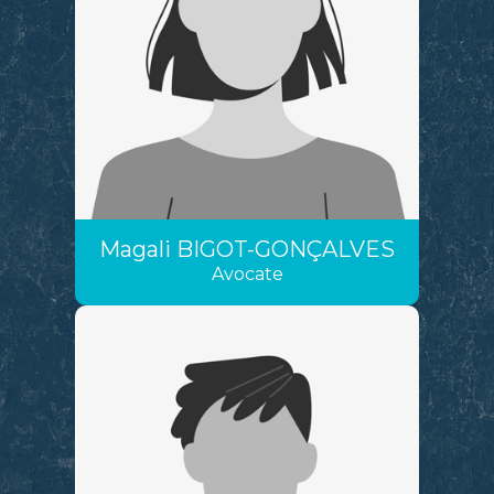
Magali
BIGOT-GONÇALVES
Avocate