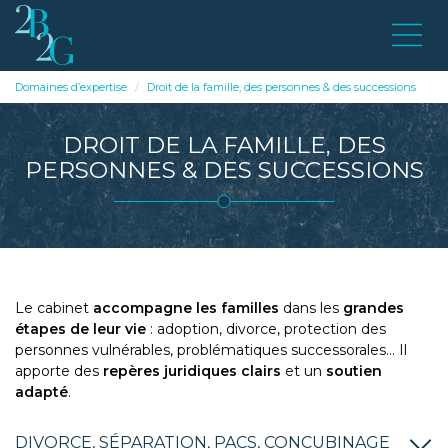
Domaines d’expertise
Droit de la famille, des personnes & des successions
DROIT DE LA FAMILLE, DES
PERSONNES & DES SUCCESSIONS
Le cabinet
accompagne les familles
dans les
grandes
étapes de leur vie
: adoption, divorce, protection des
personnes vulnérables, problématiques successorales… Il
apporte des
repères juridiques clairs
et un
soutien
adapté
.
DIVORCE, SÉPARATION, PACS, CONCUBINAGE