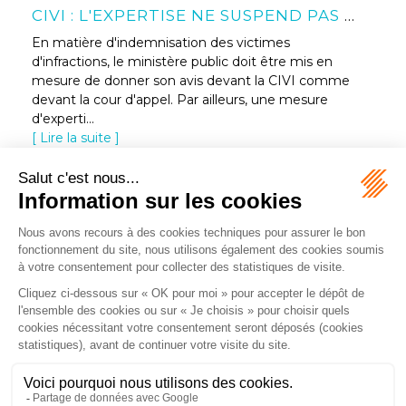
NULLITÉ D’UN TESTAMENT ET ACTION EN PARTAGE : L’ARTICLE 1360 DU CPC NE S’APPLIQUE PAS À LA CONTESTATION DU TESTAMENT
Une femme décède en 2018, en laissant pour lui
succéder ses deux sœurs et sa demi-sœur. Elle
avait rédigé un testament olographe, daté du 7
juillet 2006, instituant l’une de ses sœurs légataire
de...
Lire la suite
2B2G AVOCATS
6 RUE GEILER
67000 STRASBOURG
Tél :
03 88 11 29 13
NOUS LOCALISER