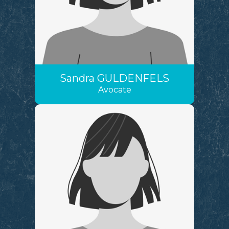
Sandra
GULDENFELS
Avocate