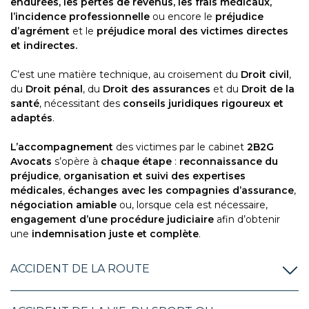
endurées, les pertes de revenus, les frais médicaux,
l’incidence professionnelle
ou encore le
préjudice
d’agrément
et le
préjudice moral des victimes directes
et indirectes.
C’est une matière technique, au croisement du
Droit civil
,
du
Droit pénal
, du
Droit des assurances
et du
Droit de la
santé
, nécessitant des
conseils juridiques rigoureux et
adaptés
.
L’accompagnement
des victimes par le cabinet
2B2G
Avocats
s’opère à
chaque étape
:
reconnaissance du
préjudice
,
organisation et suivi des expertises
médicales
,
échanges avec les compagnies d’assurance
,
négociation amiable
ou, lorsque cela est nécessaire,
engagement d’une procédure judiciaire
afin d’obtenir
une
indemnisation juste et complète
.
ACCIDENT DE LA ROUTE