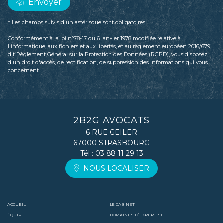
Envoyer
* Les champs suivis d'un astérisque sont obligatoires.
Conformément à la loi n°78-17 du 6 janvier 1978 modifiée relative à
l'informatique, aux fichiers et aux libertés, et au règlement européen 2016/679,
dit Règlement Général sur la Protection des Données (RGPD), vous disposez
d'un droit d'accès, de rectification, de suppression des informations qui vous
concernent.
2B2G AVOCATS
6 RUE GEILER
67000 STRASBOURG
Tél :
03 88 11 29 13
NOUS LOCALISER
ACCUEIL
LE CABINET
ÉQUIPE
DOMAINES D’EXPERTISE