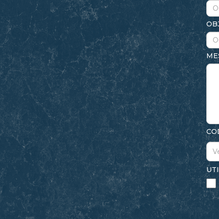
OB
ME
CO
UT