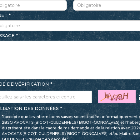
JET
SSAGE
DE DE VÉRIFICATION
ILISATION DES DONNÉES
J'accepte que les informations saisies soient traitées informatiquement 
2B2G AVOCATS (BIGOT-GULDENFELS / BIGOT-GONCALVES) et l'héber
du présent site dans le cadre de ma demande et de la relation avec 2B2
AVOCATS (BIGOT-GULDENFELS / BIGOT-GONCALVES) et/ou Maître San
GULDENFELS qui peut en découler.