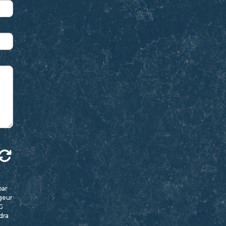
par
geur
G
dra