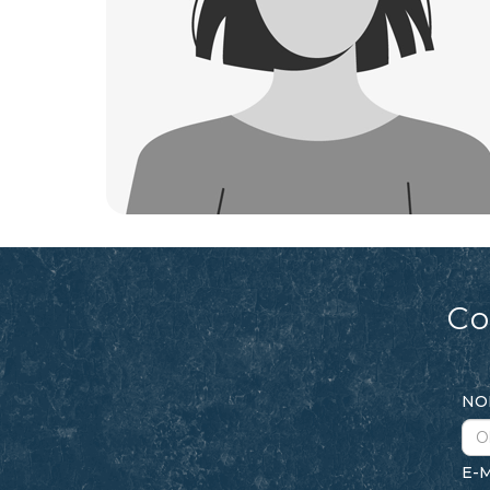
Co
N
E-