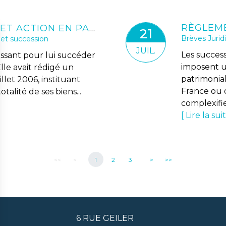
NULLITÉ D’UN TESTAMENT ET ACTION EN PARTAGE : L’ARTICLE 1360 DU CPC NE S’APPLIQUE PAS À LA CONTESTATION DU TESTAMENT
21
Brèves Jurid
 et succession
JUIL.
Les succes
ssant pour lui succéder
imposent un
le avait rédigé un
patrimonial
llet 2006, instituant
France ou d
talité de ses biens...
complexifien
Lire la sui
<<
<
1
2
3
>
>>
6 RUE GEILER