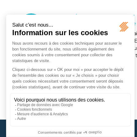
24
Brèves Juridiques
/
Droit du patrimoine
JUIL.
Une femme décède en 2018, en lai
ses deux sœurs et sa demi-sœur. El
testament olographe, daté du 7 jui
l’une de ses sœurs légataire de la to
Lire la suite