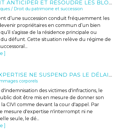
COMMENT ANTICIPER ET RÉSOUDRE LES BLOCAGES EN INDIVISION SUCCESSORALE ?
iques
/
Droit du patrimoine et succession
nt d’une succession conduit fréquemment les
à devenir propriétaires en commun d’un bien
 qu’il s’agisse de la résidence principale ou
 du défunt. Cette situation relève du régime de
successoral...
te
CIVI : L'EXPERTISE NE SUSPEND PAS LE DÉLAI DE PÉREMPTION
ommages corporels
d'indemnisation des victimes d'infractions, le
public doit être mis en mesure de donner son
 la CIVI comme devant la cour d'appel. Par
ne mesure d'expertise n'interrompt ni ne
lle seule, le dé...
te