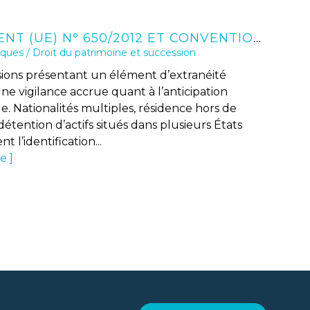
RÈGLEMENT (UE) N° 650/2012 ET CONVENTION DE LA HAYE 1961 : SÉCURISER LE TESTAMENT EN CONTEXTE INTERNATIONAL
iques
/
Droit du patrimoine et succession
sions présentant un élément d’extranéité
e vigilance accrue quant à l’anticipation
e. Nationalités multiples, résidence hors de
étention d’actifs situés dans plusieurs États
t l’identification...
te