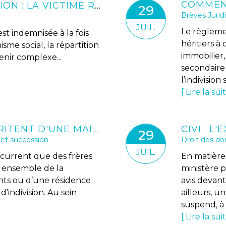
ACCIDENT DE LA CIRCULATION : LA VICTIME RESTE PRIORITAIRE SUR LA CAISSE DE SÉCURITÉ SOCIALE
29
Brèves Jurid
JUIL.
Le règleme
st indemnisée à la fois
héritiers 
sme social, la répartition
immobilier,
nir complexe...
secondaire
l’indivision 
Lire la sui
DES FRÈRES ET SŒURS HÉRITENT D'UNE MAISON DE VACANCES : QUELLES SOLUTIONS POUR ÉVITER LES BLOCAGES ?
29
 et succession
Droit des d
JUIL.
récurrent que des frères
En matière 
s ensemble de la
ministère 
ents ou d’une résidence
avis devant
 d’indivision. Au sein
ailleurs, u
suspend, à e
Lire la sui