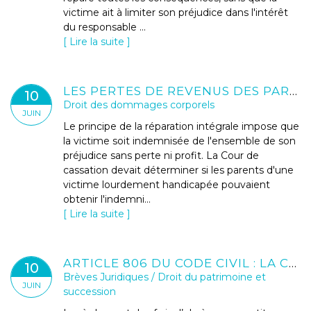
victime ait à limiter son préjudice dans l'intérêt
du responsable ...
Lire la suite
LES PERTES DE REVENUS DES PARENTS AIDANTS NE SONT PAS TOUJOURS INDEMNISABLES
10
Droit des dommages corporels
JUIN
Le principe de la réparation intégrale impose que
la victime soit indemnisée de l'ensemble de son
préjudice sans perte ni profit. La Cour de
cassation devait déterminer si les parents d'une
victime lourdement handicapée pouvaient
obtenir l'indemni...
Lire la suite
ARTICLE 806 DU CODE CIVIL : LA CHARGE DES FRAIS D’OBSÈQUES EN CAS DE RENONCIATION À SUCCESSION
10
Brèves Juridiques
/
Droit du patrimoine et
JUIN
succession