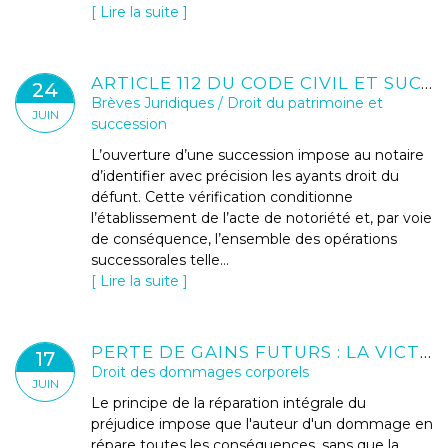
Lire la suite
ARTICLE 112 DU CODE CIVIL ET SUCCESSION BLOQUÉE : QUELLES SOLUTIONS FACE À UN HÉRITIER INTROUVABLE ?
24
Brèves Juridiques
/
Droit du patrimoine et
JUIN
succession
L’ouverture d’une succession impose au notaire
d’identifier avec précision les ayants droit du
défunt. Cette vérification conditionne
l’établissement de l’acte de notoriété et, par voie
de conséquence, l’ensemble des opérations
successorales telle...
Lire la suite
PERTE DE GAINS FUTURS : LA VICTIME N'A PAS À RECHERCHER UN EMPLOI
17
Droit des dommages corporels
JUIN
Le principe de la réparation intégrale du
préjudice impose que l'auteur d'un dommage en
répare toutes les conséquences, sans que la